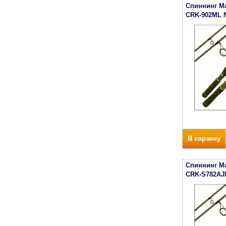
Спиннинг Maj
CRK-902ML
В корзину
Спиннинг Maj
CRK-S782AJ