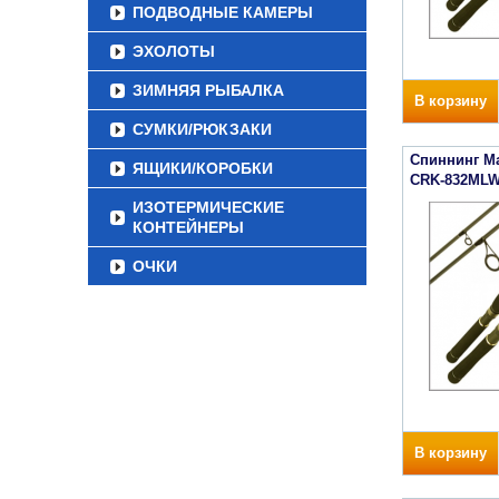
ПОДВОДНЫЕ КАМЕРЫ
ЭХОЛОТЫ
ЗИМНЯЯ РЫБАЛКА
В корзину
СУМКИ/РЮКЗАКИ
Спиннинг Maj
ЯЩИКИ/КОРОБКИ
CRK-832ML
ИЗОТЕРМИЧЕСКИЕ
КОНТЕЙНЕРЫ
ОЧКИ
В корзину