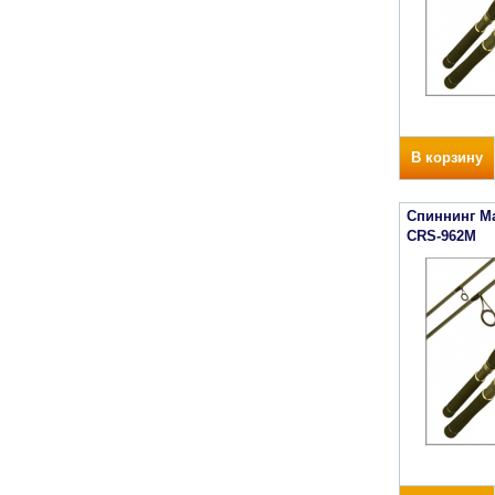
В корзину
Спиннинг Maj
CRS-962M