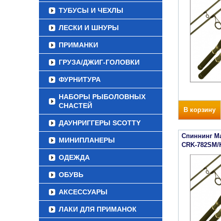
ТУБУСЫ И ЧЕХЛЫ
ЛЕСКИ И ШНУРЫ
ПРИМАНКИ
ГРУЗА/ДЖИГ-ГОЛОВКИ
ФУРНИТУРА
НАБОРЫ РЫБОЛОВНЫХ
СНАСТЕЙ
В корзину
ДАУНРИГГЕРЫ SCOTTY
Спиннинг Maj
МИНИПЛАНЕРЫ
CRK-782SM/
ОДЕЖДА
ОБУВЬ
АКСЕССУАРЫ
ЛАКИ ДЛЯ ПРИМАНОК