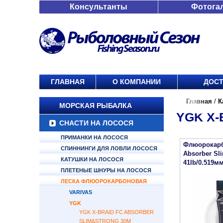
Консультанты
Фотога
ГЛАВНАЯ
О КОМПАНИИ
ДОСТ
Главная
/
К
МОРСКАЯ РЫБАЛКА
YGK X-
СНАСТИ НА ЛОСОСЯ
ПРИМАНКИ НА ЛОСОСЯ
Флюорокарб
СПИННИНГИ ДЛЯ ЛОВЛИ ЛОСОСЯ
Absorber Sl
КАТУШКИ НА ЛОСОСЯ
41lb/0.519м
ПЛЕТЕНЫЕ ШНУРЫ НА ЛОСОСЯ
ЛЕСКА ФЛЮОРОКАРБОНОВАЯ
VARIVAS
YGK
YGK X-BRAID FC ABSORBER
SLIM&STRONG 30М