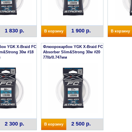
1 830 р.
1 900 р.
В корзину
В корзину
он YGK X-Braid FC
Флюорокарбон YGK X-Braid FC
im&Strong 30м #18
Absorber Slim&Strong 30м #20
м
77lb/0.747мм
2 300 р.
2 500 р.
В корзину