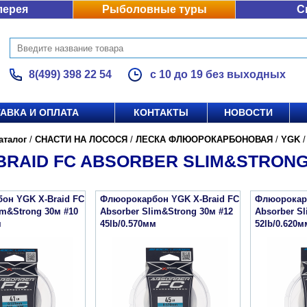
лерея
Рыболовные туры
С
8(499) 398 22 54
с 10 до 19 без выходных
АВКА И ОПЛАТА
КОНТАКТЫ
НОВОСТИ
аталог
/
СНАСТИ НА ЛОСОСЯ
/
ЛЕСКА ФЛЮОРОКАРБОНОВАЯ
/
YGK
BRAID FC ABSORBER SLIM&STRONG
он YGK X-Braid FC
Флюорокарбон YGK X-Braid FC
Флюорокарб
im&Strong 30м #10
Absorber Slim&Strong 30м #12
Absorber S
м
45lb/0.570мм
52lb/0.620м