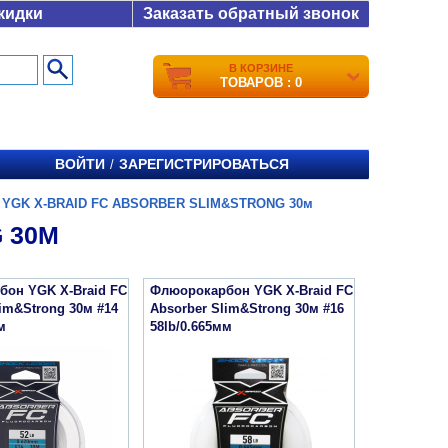
кидки
Заказать обратный звонок
В КОРЗИНЕ
ТОВАРОВ : 0
ВОЙТИ
ЗАРЕГИСТРИРОВАТЬСЯ
/
/
YGK X-BRAID FC ABSORBER SLIM&STRONG 30м
 30М
он YGK X-Braid FC
Флюорокарбон YGK X-Braid FC
lim&Strong 30м #14
Absorber Slim&Strong 30м #16
м
58lb/0.665мм