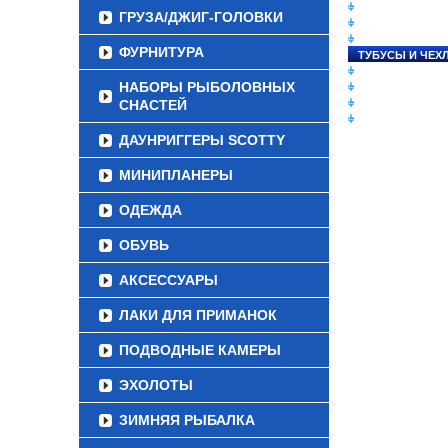
СНАСТИ НА ЛО
ГРУЗА/ДЖИГ-ГОЛОВКИ
КАТУШКИ
УДИЛИЩА
ФУРНИТУРА
ТУБУСЫ И ЧЕХ
ЛЕСКИ И ШНУР
НАБОРЫ РЫБОЛОВНЫХ
ПРИМАНКИ
СНАСТЕЙ
ГРУЗА/ДЖИГ-Г
ФУРНИТУРА
ДАУНРИГГЕРЫ SCOTTY
МИНИПЛАНЕРЫ
ОДЕЖДА
ОБУВЬ
АКСЕССУАРЫ
ЛАКИ ДЛЯ ПРИМАНОК
ПОДВОДНЫЕ КАМЕРЫ
ЭХОЛОТЫ
ЗИМНЯЯ РЫБАЛКА