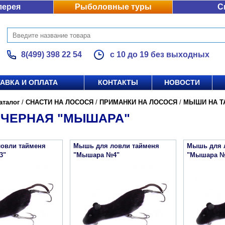
лерея
Рыболовные туры
С
8(499) 398 22 54
с 10 до 19 без выходных
АВКА И ОПЛАТА
КОНТАКТЫ
НОВОСТИ
аталог
/
СНАСТИ НА ЛОСОСЯ
/
ПРИМАНКИ НА ЛОСОСЯ
/
МЫШИ НА Т
ЧЕРНАЯ "МЫШАРА"
овли тайменя
Мышь для ловли тайменя
Мышь для 
3"
"Мышара №4"
"Мышара №