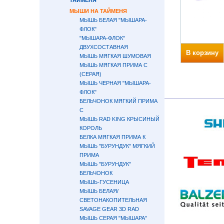
ТАЙМЕНЯ
МЫШИ НА ТАЙМЕНЯ
МЫШЬ БЕЛАЯ "МЫШАРА-
ФЛОК"
"МЫШАРА-ФЛОК"
ДВУХСОСТАВНАЯ
В корзину
МЫШЬ МЯГКАЯ ШУМОВАЯ
МЫШЬ МЯГКАЯ ПРИМА С
(СЕРАЯ)
МЫШЬ ЧЕРНАЯ "МЫШАРА-
ФЛОК"
БЕЛЬЧОНОК МЯГКИЙ ПРИМА
С
МЫШЬ RAD KING КРЫСИНЫЙ
КОРОЛЬ
БЕЛКА МЯГКАЯ ПРИМА К
МЫШЬ "БУРУНДУК" МЯГКИЙ
ПРИМА
МЫШЬ "БУРУНДУК"
БЕЛЬЧОНОК
МЫШЬ-ГУСЕНИЦА
МЫШЬ БЕЛАЯ/
СВЕТОНАКОПИТЕЛЬНАЯ
SAVAGE GEAR 3D RAD
МЫШЬ СЕРАЯ "МЫШАРА"