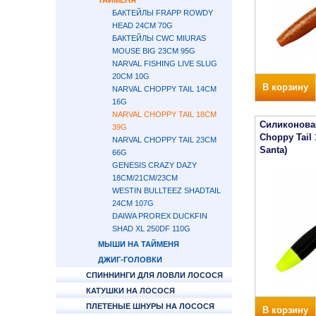
ТАЙМЕНЯ
БАКТЕЙЛЫ FRAPP ROWDY
HEAD 24СМ 70G
БАКТЕЙЛЫ CWC MIURAS
MOUSE BIG 23СМ 95G
NARVAL FISHING LIVE SLUG
20CM 10G
В корзину
NARVAL CHOPPY TAIL 14СМ
16G
NARVAL CHOPPY TAIL 18СМ
Силиконова
39G
Choppy Tail 
NARVAL CHOPPY TAIL 23СМ
Santa)
66G
GENESIS CRAZY DAZY
18СМ/21СМ/23СМ
WESTIN BULLTEEZ SHADTAIL
24СМ 107G
DAIWA PROREX DUCKFIN
SHAD XL 250DF 110G
МЫШИ НА ТАЙМЕНЯ
ДЖИГ-ГОЛОВКИ
СПИННИНГИ ДЛЯ ЛОВЛИ ЛОСОСЯ
КАТУШКИ НА ЛОСОСЯ
ПЛЕТЕНЫЕ ШНУРЫ НА ЛОСОСЯ
В корзину