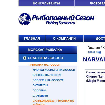
Консультанты
Фотога
ГЛАВНАЯ
О КОМПАНИИ
ДОСТ
Главная
/
К
МОРСКАЯ РЫБАЛКА
18см 39g
СНАСТИ НА ЛОСОСЯ
NARVAL
ПРИМАНКИ НА ЛОСОСЯ
КРЮЧКИ АССИСТЫ НА ЛОСОСЯ
Силиконова
БЛЕСНЫ НА ЛОСОСЯ
Choppy Tail
ВОБЛЕРЫ НА ЛОСОСЯ
(Magic Motor
ОКТОПУСЫ
ПОППЕРЫ
СЛАЙДЕРЫ
СИЛИКОНОВЫЕ ПРИМАНКИ НА