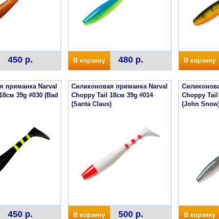
450 р.
480 р.
В корзину
В корзину
я приманка Narval
Силиконовая приманка Narval
Силиконова
18см 39g #030 (Bad
Choppy Tail 18см 39g #014
Choppy Tail
(Santa Claus)
(John Snow
450 р.
500 р.
В корзину
В корзину