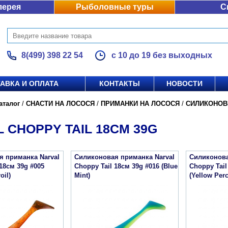
лерея
Рыболовные туры
С
8(499) 398 22 54
с 10 до 19 без выходных
АВКА И ОПЛАТА
КОНТАКТЫ
НОВОСТИ
аталог
/
СНАСТИ НА ЛОСОСЯ
/
ПРИМАНКИ НА ЛОСОСЯ
/
СИЛИКОНОВ
 CHOPPY TAIL 18СМ 39G
я приманка Narval
Силиконовая приманка Narval
Силиконова
 18см 39g #005
Choppy Tail 18см 39g #016 (Blue
Choppy Tail
oil)
Mint)
(Yellow Per