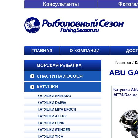
Консультанты
Фотога
ГЛАВНАЯ
О КОМПАНИИ
ДОСТ
Главная
/
К
МОРСКАЯ РЫБАЛКА
ABU GA
СНАСТИ НА ЛОСОСЯ
КАТУШКИ
Катушка ABU
AE74-Racing
КАТУШКИ SHIMANO
КАТУШКИ DAIWA
КАТУШКИ MIYA EPOCH
КАТУШКИ ALLUX
КАТУШКИ PENN
КАТУШКИ STINGER
КАТУШКИ TICA