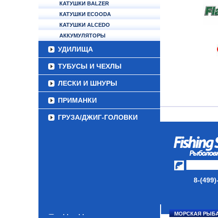
КАТУШКИ BALZER
КАТУШКИ ECOODA
КАТУШКИ ALCEDO
АККУМУЛЯТОРЫ
УДИЛИЩА
ТУБУСЫ И ЧЕХЛЫ
ЛЕСКИ И ШНУРЫ
ПРИМАНКИ
ГРУЗА/ДЖИГ-ГОЛОВКИ
ФУРНИТУРА
НАБОРЫ РЫБОЛОВНЫХ
СНАСТЕЙ
ДАУНРИГГЕРЫ SCOTTY
8-(499)
МИНИПЛАНЕРЫ
ОДЕЖДА
МОРСКАЯ РЫБ