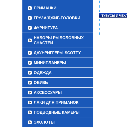
СНАСТИ НА ЛО
КАТУШКИ
ПРИМАНКИ
УДИЛИЩА
ТУБУСЫ И ЧЕХ
ГРУЗА/ДЖИГ-ГОЛОВКИ
ЛЕСКИ И ШНУР
ПРИМАНКИ
ФУРНИТУРА
ГРУЗА/ДЖИГ-Г
ФУРНИТУРА
НАБОРЫ РЫБОЛОВНЫХ
СНАСТЕЙ
ДАУНРИГГЕРЫ SCOTTY
МИНИПЛАНЕРЫ
ОДЕЖДА
ОБУВЬ
АКСЕССУАРЫ
ЛАКИ ДЛЯ ПРИМАНОК
ПОДВОДНЫЕ КАМЕРЫ
ЭХОЛОТЫ