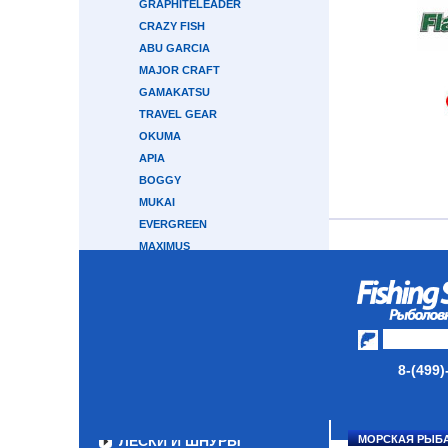
GRAPHITELEADER
CRAZY FISH
ABU GARCIA
MAJOR CRAFT
GAMAKATSU
TRAVEL GEAR
OKUMA
APIA
BOGGY
MUKAI
EVERGREEN
MAXIMUS
SHOUT
NAUTILUS
КАСТИНГОВЫЕ
ТРОЛЛИНГОВЫЕ
СЕРФОВЫЕ
8-(499)
КАРПОВЫЕ
ТУБУСЫ И ЧЕХЛЫ
ЛЕСКИ И ШНУРЫ
МОРСКАЯ РЫБ