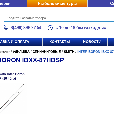
лерея
Рыболовные туры
С
8(499) 398 22 54
с 10 до 19 без выходных
АВКА И ОПЛАТА
КОНТАКТЫ
НОВОСТИ
аталог
/
УДИЛИЩА
/
СПИННИНГОВЫЕ
/
SMITH
/
INTER BORON IBXX-8
BORON IBXX-87HBSP
ith Inter Boron
 (10-40гр)