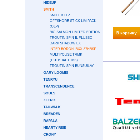
HIDEUP
SMITH
SMITH K.O.Z.
OFFSHORE STICK LIM PACK
(OLP)
BIG SALMON LIMITED EDITION
В корзину
TROUTIN SPIN IL FLUSSO
DARK SHADOW EX
INTER BORON IBXX-87HBSP
MULTIYOUSE TRMK
(ПЯТИЧАСТНИК)
TROUTIN SPIN BUNSUILAY
GARY LOOMIS
TENRYU
TRANSCENDENCE
SOULS
ZETRIX
TAILWALK
BREADEN
RAPALA
HEARTY RISE
CRONY