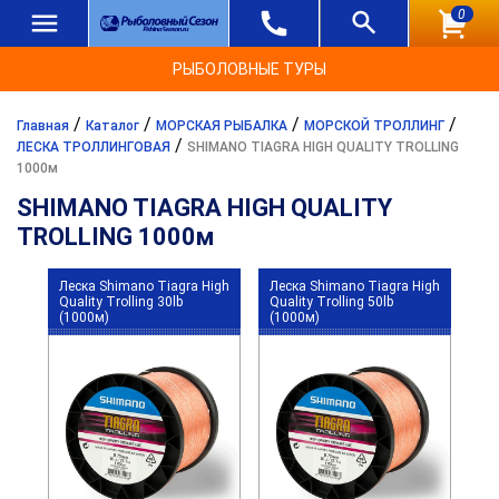
0
РЫБОЛОВНЫЕ ТУРЫ
/
/
/
/
Главная
Каталог
МОРСКАЯ РЫБАЛКА
МОРСКОЙ ТРОЛЛИНГ
/
ЛЕСКА ТРОЛЛИНГОВАЯ
SHIMANO TIAGRA HIGH QUALITY TROLLING
1000м
SHIMANO TIAGRA HIGH QUALITY
TROLLING 1000м
Леска Shimano Tiagra High
Леска Shimano Tiagra High
Quality Trolling 30lb
Quality Trolling 50lb
(1000м)
(1000м)