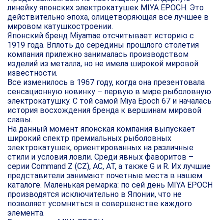
линейку японских электрокатушек MIYA EPOCH. Это
действительно эпоха, олицетворяющая все лучшее в
мировом катушкостроении.
Японский бренд Miyamae отсчитывает историю с
1919 года. Вплоть до середины прошлого столетия
компания прилежно занималась производством
изделий из металла, но не имела широкой мировой
известности.
Все изменилось в 1967 году, когда она презентовала
сенсационную новинку – первую в мире рыболовную
электрокатушку. С той самой Miya Epoch 67 и началась
история восхождения бренда к вершинам мировой
славы.
На данный момент японская компания выпускает
широкий спектр премиальных рыболовных
электрокатушек, ориентированных на различные
стили и условия ловли. Среди явных фаворитов –
серии Command Z (CZ), AC, AT, а также G и R. Их лучшие
представители занимают почетные места в нашем
каталоге. Маленькая ремарка: по сей день MIYA EPOCH
производятся исключительно в Японии, что не
позволяет усомниться в совершенстве каждого
элемента.