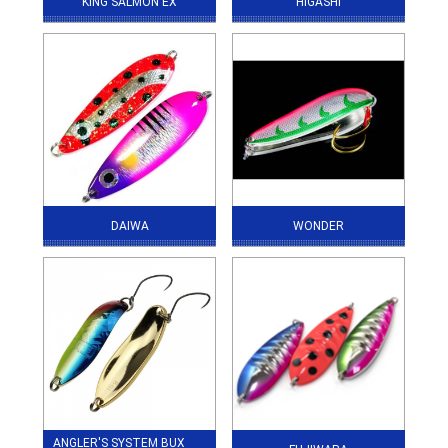
KING SALMON EX
HIGASHI
DAIWA
WONDER
ANGLER'S SYSTEM BUX