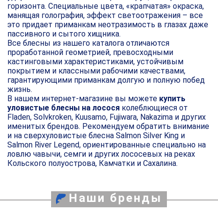
горизонта. Специальные цвета, «крапчатая» окраска,
манящая голография, эффект светоотражения – все
это придает приманкам неотразимость в глазах даже
пассивного и сытого хищника.
Все блесны из нашего каталога отличаются
проработанной геометрией, превосходными
кастинговыми характеристиками, устойчивым
покрытием и классными рабочими качествами,
гарантирующими приманкам долгую и полную побед
жизнь.
В нашем интернет-магазине вы можете
купить
уловистые блесны на лосося
колеблющиеся от
Fladen, Solvkroken, Kuusamo, Fujiwara, Nakazima и других
именитых брендов. Рекомендуем обратить внимание
и на сверхуловистые блесна Salmon Silver King и
Salmon River Legend, ориентированные специально на
ловлю чавычи, семги и других лососевых на реках
Кольского полуострова, Камчатки и Сахалина.
Наши бренды