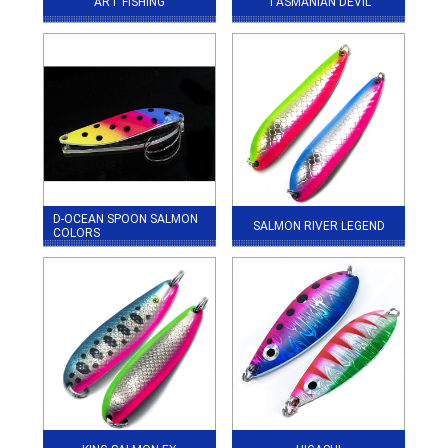
ART FISHING
TASMANIAN DEVIL
D-OCEAN SPOON SALMON
SALMON RIVER LEGEND
COLORS