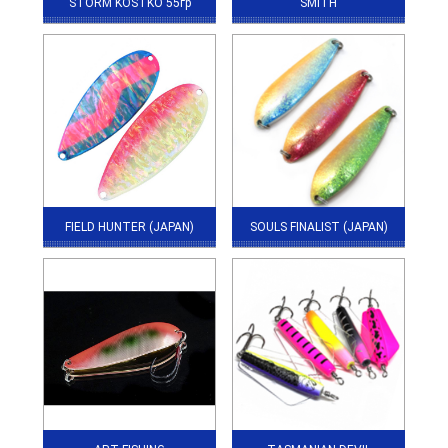
STORM KOSTKO 55гр
SMITH
FIELD HUNTER (JAPAN)
SOULS FINALIST (JAPAN)