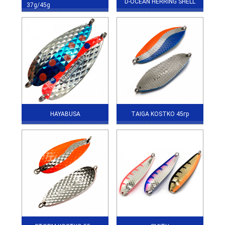
D-OCEAN HERRING SHELL
37g/45g
HAYABUSA
TAIGA KOSTKO 45гр