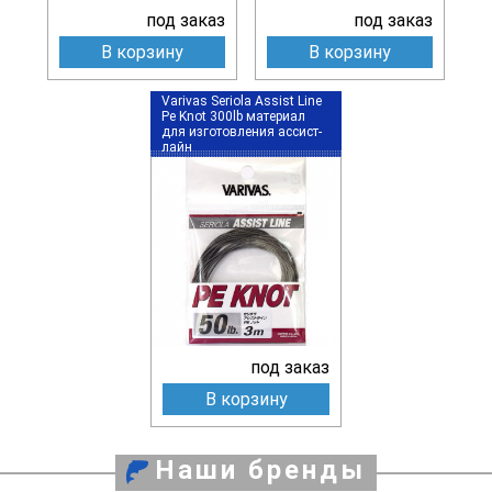
под заказ
под заказ
В корзину
В корзину
Varivas Seriola Assist Line
Pe Knot 300lb материал
для изготовления ассист-
лайн
под заказ
В корзину
Наши бренды