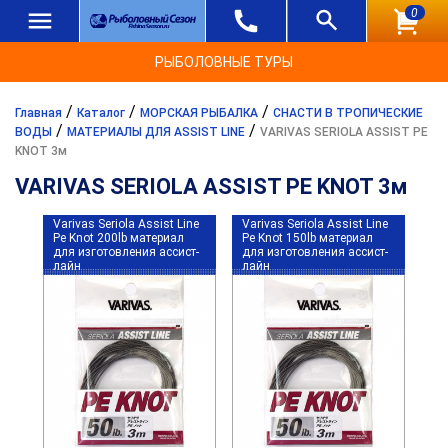
0
РЫБОЛОВНЫЕ ТУРЫ
/
/
/
Главная
Каталог
МОРСКАЯ РЫБАЛКА
СНАСТИ В ТРОПИЧЕСКИЕ
/
/
ВОДЫ
МАТЕРИАЛЫ ДЛЯ ASSIST LINE
VARIVAS SERIOLA ASSIST PE
KNOT 3м
VARIVAS SERIOLA ASSIST PE KNOT 3м
Varivas Seriola Assist Line
Varivas Seriola Assist Line
Pe Knot 200lb материал
Pe Knot 150lb материал
для изготовления ассист-
для изготовления ассист-
лайн
лайн