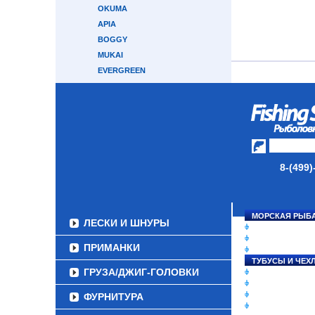
OKUMA
APIA
BOGGY
MUKAI
EVERGREEN
MAXIMUS
SHOUT
NAUTILUS
КАСТИНГОВЫЕ
ТРОЛЛИНГОВЫЕ
СЕРФОВЫЕ
8-(499)
КАРПОВЫЕ
ТУБУСЫ И ЧЕХЛЫ
МОРСКАЯ РЫБ
ЛЕСКИ И ШНУРЫ
СНАСТИ НА ЛО
КАТУШКИ
ПРИМАНКИ
УДИЛИЩА
ТУБУСЫ И ЧЕХ
ГРУЗА/ДЖИГ-ГОЛОВКИ
ЛЕСКИ И ШНУР
ПРИМАНКИ
ГРУЗА/ДЖИГ-Г
ФУРНИТУРА
ФУРНИТУРА