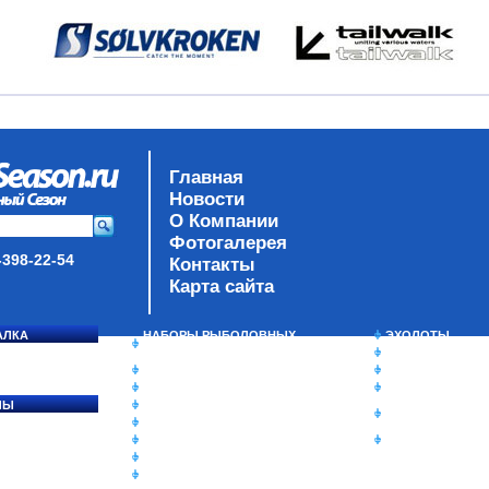
Главная
Новости
О Компании
Фотогалерея
-398-22-54
Контакты
Карта сайта
АЛКА
НАБОРЫ РЫБОЛОВНЫХ
ЭХОЛОТЫ
СОСЯ
СНАСТЕЙ
ЗИМНЯЯ РЫБАЛ
ДАУНРИГГЕРЫ SCOTTY
СУМКИ/РЮКЗАК
МИНИПЛАНЕРЫ
ЯЩИКИ/КОРОБК
ЛЫ
ОДЕЖДА
ИЗОТЕРМИЧЕСК
Ы
ОБУВЬ
КОНТЕЙНЕРЫ
АКСЕССУАРЫ
ОЧКИ
ОЛОВКИ
ЛАКИ ДЛЯ ПРИМАНОК
ПОДВОДНЫЕ КАМЕРЫ