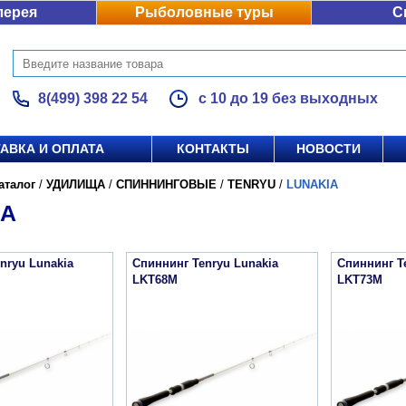
лерея
Рыболовные туры
С
8(499) 398 22 54
с 10 до 19 без выходных
АВКА И ОПЛАТА
КОНТАКТЫ
НОВОСТИ
аталог
/
УДИЛИЩА
/
СПИННИНГОВЫЕ
/
TENRYU
/
LUNAKIA
IA
nryu Lunakia
Спиннинг Tenryu Lunakia
Спиннинг T
LKT68M
LKT73M