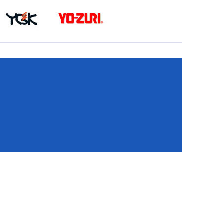
КА
И
И
ИЕ