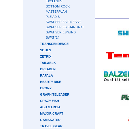
EXCELSUS
BOTTOM ROCK
MASTERPLAN
PLEIADIS
SWAT SERIES FINESSE
SWAT SERIES STANDART
SWAT SERIES WIND
SWAT '14
TRANSCENDENCE
SOULS
ZETRIX
TAILWALK
BREADEN
RAPALA
HEARTY RISE
CRONY
GRAPHITELEADER
CRAZY FISH
ABU GARCIA
MAJOR CRAFT
GAMAKATSU
TRAVEL GEAR