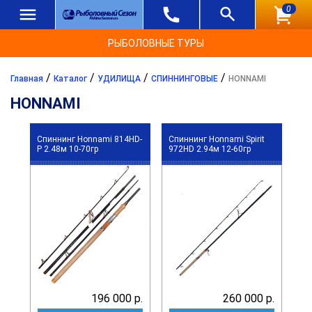
0
РЫБОЛОВНЫЕ ТУРЫ
/
/
/
/
Главная
Каталог
УДИЛИЩА
СПИННИНГОВЫЕ
HONNAMI
HONNAMI
Спиннинг Honnami 814HD-
Спиннинг Honnami Spirit
P 2.48м 10-70гр
972HD 2.94м 12-60гр
196 000 р.
260 000 р.