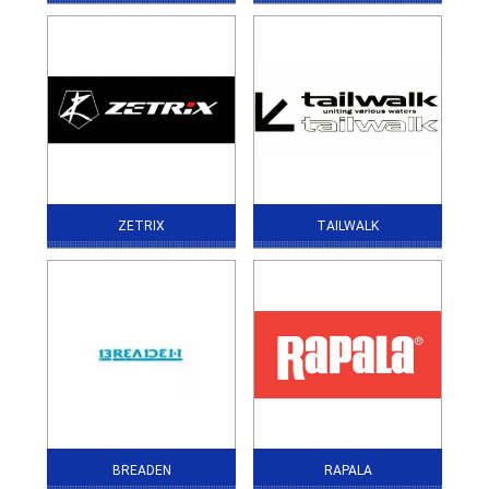
ZETRIX
TAILWALK
BREADEN
RAPALA