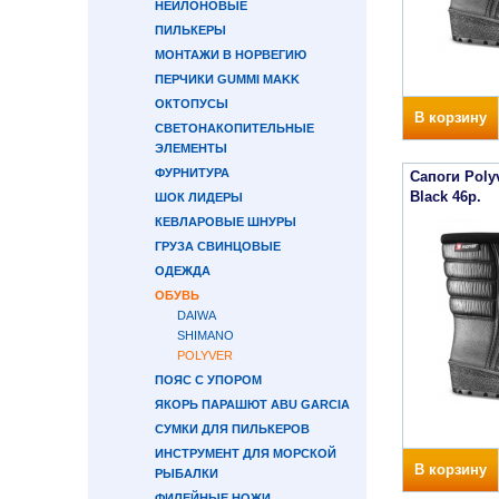
НЕЙЛОНОВЫЕ
ПИЛЬКЕРЫ
МОНТАЖИ В НОРВЕГИЮ
ПЕРЧИКИ GUMMI MAKK
ОКТОПУСЫ
В корзину
СВЕТОНАКОПИТЕЛЬНЫЕ
ЭЛЕМЕНТЫ
ФУРНИТУРА
Сапоги Poly
Black 46р.
ШОК ЛИДЕРЫ
КЕВЛАРОВЫЕ ШНУРЫ
ГРУЗА СВИНЦОВЫЕ
ОДЕЖДА
ОБУВЬ
DAIWA
SHIMANO
POLYVER
ПОЯС С УПОРОМ
ЯКОРЬ ПАРАШЮТ ABU GARCIA
СУМКИ ДЛЯ ПИЛЬКЕРОВ
ИНСТРУМЕНТ ДЛЯ МОРСКОЙ
В корзину
РЫБАЛКИ
ФИЛЕЙНЫЕ НОЖИ