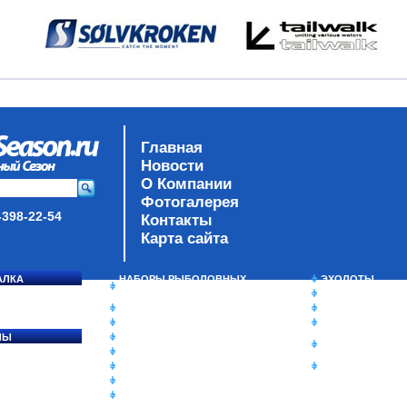
Главная
Новости
О Компании
Фотогалерея
-398-22-54
Контакты
Карта сайта
АЛКА
НАБОРЫ РЫБОЛОВНЫХ
ЭХОЛОТЫ
СОСЯ
СНАСТЕЙ
ЗИМНЯЯ РЫБАЛ
ДАУНРИГГЕРЫ SCOTTY
СУМКИ/РЮКЗАК
МИНИПЛАНЕРЫ
ЯЩИКИ/КОРОБК
ЛЫ
ОДЕЖДА
ИЗОТЕРМИЧЕСК
Ы
ОБУВЬ
КОНТЕЙНЕРЫ
АКСЕССУАРЫ
ОЧКИ
ОЛОВКИ
ЛАКИ ДЛЯ ПРИМАНОК
ПОДВОДНЫЕ КАМЕРЫ