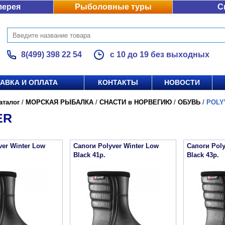
лерея
Рыболовные туры
С
8(499) 398 22 54
с 10 до 19 без выходных
АВКА И ОПЛАТА
КОНТАКТЫ
НОВОСТИ
аталог
/
МОРСКАЯ РЫБАЛКА
/
СНАСТИ в НОРВЕГИЮ
/
ОБУВЬ
/
POLY
ER
ver Winter Low
Сапоги Polyver Winter Low
Сапоги Poly
Black 41р.
Black 43р.