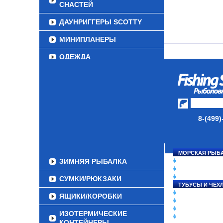
СНАСТЕЙ
ДАУНРИГГЕРЫ SCOTTY
МИНИПЛАНЕРЫ
ОДЕЖДА
ОБУВЬ
АКСЕССУАРЫ
ЛАКИ ДЛЯ ПРИМАНОК
8-(499)
ПОДВОДНЫЕ КАМЕРЫ
ЭХОЛОТЫ
МОРСКАЯ РЫБ
ЗИМНЯЯ РЫБАЛКА
СНАСТИ НА ЛО
КАТУШКИ
УДИЛИЩА
СУМКИ/РЮКЗАКИ
ТУБУСЫ И ЧЕХ
ЛЕСКИ И ШНУР
ЯЩИКИ/КОРОБКИ
ПРИМАНКИ
ГРУЗА/ДЖИГ-Г
ИЗОТЕРМИЧЕСКИЕ
ФУРНИТУРА
КОНТЕЙНЕРЫ