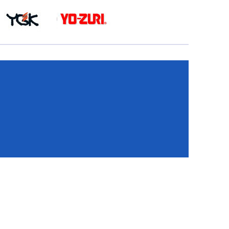
КА
И
И
ИЕ