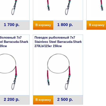
1 700 р.
1 800 р.
В корзину
В корзину
боловный 7х7
Поводок рыболовный 7х7
eel Barracuda-Shark
Stainless Steel Barracuda-Shark
120см
270Lb/115кг 150см
2 200 р.
2 500 р.
В корзину