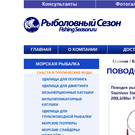
Консультанты
Фотога
ГЛАВНАЯ
О КОМПАНИИ
ДОСТ
Главная
/
К
МОРСКАЯ РЫБАЛКА
ПОВОД
СНАСТИ В ТРОПИЧЕСКИЕ ВОДЫ
УДИЛИЩА ДЛЯ ПОППИНГА
УДИЛИЩА ДЛЯ ДЖИГГИНГА
Поводок ры
БЕЗЫНЕРЦИОННЫЕ КАТУШКИ
Stainless St
200Lb/80кг 
МУЛЬТИПЛИКАТОРНЫЕ
КАТУШКИ
УДИЛИЩА ДЛЯ
ГЛУБОКОВОДНОЙ РЫБАЛКИ
МОРСКИЕ ПОППЕРЫ
МОРСКИЕ СЛАЙДЕРЫ/