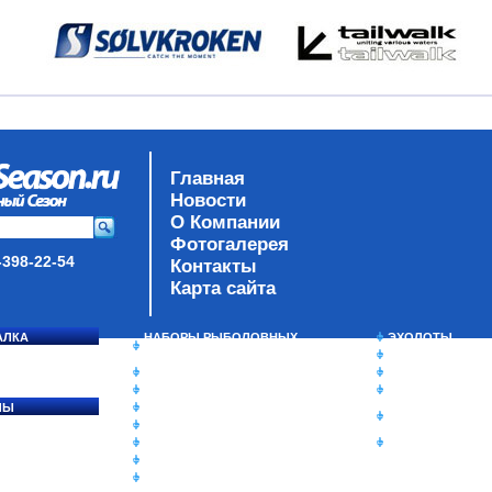
Главная
Новости
О Компании
Фотогалерея
-398-22-54
Контакты
Карта сайта
АЛКА
НАБОРЫ РЫБОЛОВНЫХ
ЭХОЛОТЫ
СОСЯ
СНАСТЕЙ
ЗИМНЯЯ РЫБАЛ
ДАУНРИГГЕРЫ SCOTTY
СУМКИ/РЮКЗАК
МИНИПЛАНЕРЫ
ЯЩИКИ/КОРОБК
ЛЫ
ОДЕЖДА
ИЗОТЕРМИЧЕСК
Ы
ОБУВЬ
КОНТЕЙНЕРЫ
АКСЕССУАРЫ
ОЧКИ
ОЛОВКИ
ЛАКИ ДЛЯ ПРИМАНОК
ПОДВОДНЫЕ КАМЕРЫ