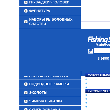
ГРУЗА/ДЖИГ-ГОЛОВКИ
ФУРНИТУРА
НАБОРЫ РЫБОЛОВНЫХ
СНАСТЕЙ
ДАУНРИГГЕРЫ SCOTTY
МИНИПЛАНЕРЫ
ОДЕЖДА
ОБУВЬ
8-(499)
АКСЕССУАРЫ
ЛАКИ ДЛЯ ПРИМАНОК
МОРСКАЯ РЫБ
СНАСТИ НА ЛО
КАТУШКИ
ПОДВОДНЫЕ КАМЕРЫ
УДИЛИЩА
ТУБУСЫ И ЧЕХ
ЭХОЛОТЫ
ЛЕСКИ И ШНУР
ПРИМАНКИ
ЗИМНЯЯ РЫБАЛКА
ГРУЗА/ДЖИГ-Г
ФУРНИТУРА
СУМКИ/РЮКЗАКИ