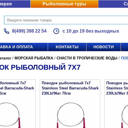
лерея
Рыболовные туры
С
8(499) 398 22 54
с 10 до 19 без выходных
АВКА И ОПЛАТА
КОНТАКТЫ
НОВОСТИ
аталог
/
МОРСКАЯ РЫБАЛКА
/
СНАСТИ В ТРОПИЧЕСКИЕ ВОДЫ
/
ПО
ОК РЫБОЛОВНЫЙ 7Х7
боловный 7х7
Поводок рыболовный 7х7
Поводок р
eel Barracuda-Shark
Stainless Steel Barracuda-Shark
Stainless S
70см
230Lb/96кг 70см
230Lb/96кг 