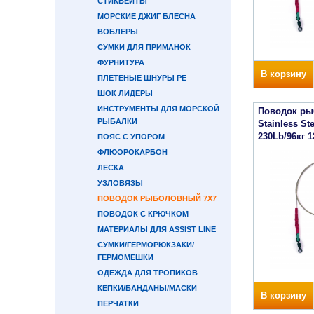
СТИКБЕЙТЫ
МОРСКИЕ ДЖИГ БЛЕСНА
ВОБЛЕРЫ
СУМКИ ДЛЯ ПРИМАНОК
ФУРНИТУРА
В корзину
ПЛЕТЕНЫЕ ШНУРЫ PE
ШОК ЛИДЕРЫ
ИНСТРУМЕНТЫ ДЛЯ МОРСКОЙ
Поводок ры
РЫБАЛКИ
Stainless St
230Lb/96кг 
ПОЯС С УПОРОМ
ФЛЮОРОКАРБОН
ЛЕСКА
УЗЛОВЯЗЫ
ПОВОДОК РЫБОЛОВНЫЙ 7Х7
ПОВОДОК С КРЮЧКОМ
МАТЕРИАЛЫ ДЛЯ ASSIST LINE
СУМКИ/ГЕРМОРЮКЗАКИ/
ГЕРМОМЕШКИ
ОДЕЖДА ДЛЯ ТРОПИКОВ
КЕПКИ/БАНДАНЫ/МАСКИ
В корзину
ПЕРЧАТКИ