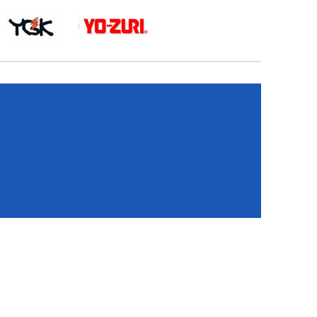
КА
И
И
ИЕ