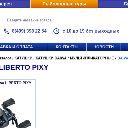
лерея
Рыболовные туры
С
8(499) 398 22 54
с 10 до 19 без выходных
АВКА И ОПЛАТА
КОНТАКТЫ
НОВОСТИ
аталог
/
КАТУШКИ
/
КАТУШКИ DAIWA
/
МУЛЬТИПЛИКАТОРНЫЕ
/
DAIW
LIBERTO PIXY
iwa LIBERTO PIXY