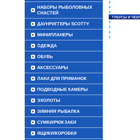
СНАСТИ НА ЛО
НАБОРЫ РЫБОЛОВНЫХ
КАТУШКИ
СНАСТЕЙ
УДИЛИЩА
ТУБУСЫ И ЧЕХ
ЛЕСКИ И ШНУР
ДАУНРИГГЕРЫ SCOTTY
ПРИМАНКИ
ГРУЗА/ДЖИГ-Г
МИНИПЛАНЕРЫ
ФУРНИТУРА
ОДЕЖДА
ОБУВЬ
АКСЕССУАРЫ
ЛАКИ ДЛЯ ПРИМАНОК
ПОДВОДНЫЕ КАМЕРЫ
ЭХОЛОТЫ
ЗИМНЯЯ РЫБАЛКА
СУМКИ/РЮКЗАКИ
ЯЩИКИ/КОРОБКИ