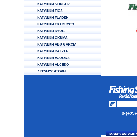
КАТУШКИ STINGER
КАТУШКИ TICA
КАТУШКИ FLADEN
КАТУШКИ TRABUCCO
КАТУШКИ RYOBI
КАТУШКИ OKUMA
КАТУШКИ ABU GARCIA
КАТУШКИ BALZER
КАТУШКИ ECOODA
КАТУШКИ ALCEDO
АККУМУЛЯТОРЫ
УДИЛИЩА
ТУБУСЫ И ЧЕХЛЫ
ЛЕСКИ И ШНУРЫ
ПРИМАНКИ
8-(499)
ГРУЗА/ДЖИГ-ГОЛОВКИ
ФУРНИТУРА
МОРСКАЯ РЫБ