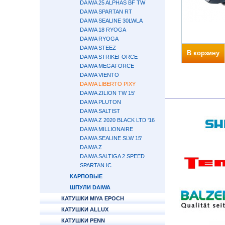
DAIWA 25 ALPHAS BF TW
DAIWA SPARTAN RT
DAIWA SEALINE 30LWLA
DAIWA 18 RYOGA
DAIWA RYOGA
DAIWA STEEZ
В корзину
DAIWA STRIKEFORCE
DAIWA MEGAFORCE
DAIWA VIENTO
DAIWA LIBERTO PIXY
DAIWA ZILION TW 15'
DAIWA PLUTON
DAIWA SALTIST
DAIWA Z 2020 BLACK LTD '16
DAIWA MILLIONAIRE
DAIWA SEALINE SLW 15'
DAIWA Z
DAIWA SALTIGA 2 SPEED
SPARTAN IC
КАРПОВЫЕ
ШПУЛИ DAIWA
КАТУШКИ MIYA EPOCH
КАТУШКИ ALLUX
КАТУШКИ PENN