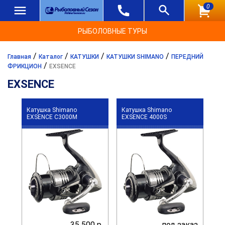
0
РЫБОЛОВНЫЕ ТУРЫ
/
/
/
/
Главная
Каталог
КАТУШКИ
КАТУШКИ SHIMANO
ПЕРЕДНИЙ
/
ФРИКЦИОН
EXSENCE
EXSENCE
Катушка Shimano
Катушка Shimano
EXSENCE C3000M
EXSENCE 4000S
35 500 р.
под заказ