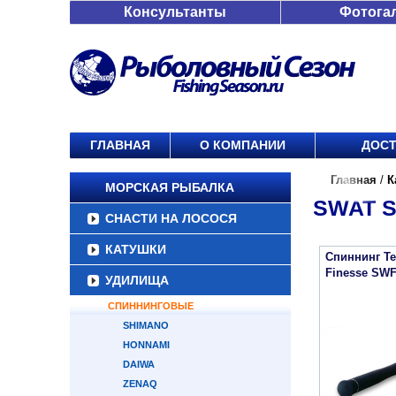
Консультанты
Фотога
ГЛАВНАЯ
О КОМПАНИИ
ДОСТ
Главная
/
К
МОРСКАЯ РЫБАЛКА
SWAT S
СНАСТИ НА ЛОСОСЯ
КАТУШКИ
Спиннинг Te
Finesse SW
УДИЛИЩА
СПИННИНГОВЫЕ
SHIMANO
HONNAMI
DAIWA
ZENAQ