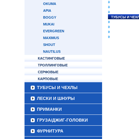
СНАСТИ НА ЛО
OKUMA
КАТУШКИ
APIA
УДИЛИЩА
ТУБУСЫ И ЧЕХ
BOGGY
ЛЕСКИ И ШНУР
MUKAI
ПРИМАНКИ
EVERGREEN
ГРУЗА/ДЖИГ-Г
ФУРНИТУРА
MAXIMUS
SHOUT
NAUTILUS
КАСТИНГОВЫЕ
ТРОЛЛИНГОВЫЕ
СЕРФОВЫЕ
КАРПОВЫЕ
ТУБУСЫ И ЧЕХЛЫ
ЛЕСКИ И ШНУРЫ
ПРИМАНКИ
ГРУЗА/ДЖИГ-ГОЛОВКИ
ФУРНИТУРА