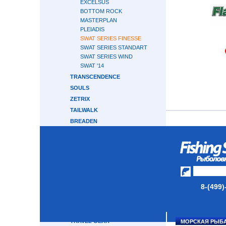
EXCELSUS
BOTTOM ROCK
MASTERPLAN
PLEIADIS
SWAT SERIES FINESSE
SWAT SERIES STANDART
SWAT SERIES WIND
SWAT '14
TRANSCENDENCE
SOULS
ZETRIX
TAILWALK
BREADEN
RAPALA
HEARTY RISE
CRONY
GRAPHITELEADER
CRAZY FISH
8-(499)
ABU GARCIA
MAJOR CRAFT
GAMAKATSU
TRAVEL GEAR
МОРСКАЯ РЫБ