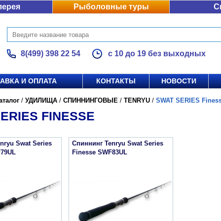
лерея
Рыболовные туры
С
8(499) 398 22 54
с 10 до 19 без выходных
АВКА И ОПЛАТА
КОНТАКТЫ
НОВОСТИ
аталог
/
УДИЛИЩА
/
СПИННИНГОВЫЕ
/
TENRYU
/
SWAT SERIES Fines
ERIES FINESSE
nryu Swat Series
Спиннинг Tenryu Swat Series
F79UL
Finesse SWF83UL