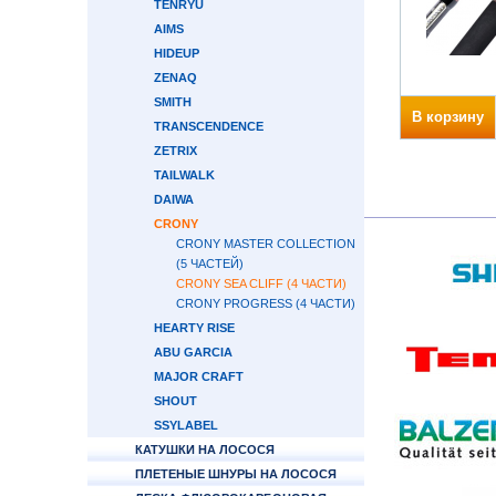
TENRYU
AIMS
HIDEUP
ZENAQ
SMITH
В корзину
TRANSCENDENCE
ZETRIX
TAILWALK
DAIWA
CRONY
CRONY MASTER COLLECTION
(5 ЧАСТЕЙ)
CRONY SEA CLIFF (4 ЧАСТИ)
CRONY PROGRESS (4 ЧАСТИ)
HEARTY RISE
ABU GARCIA
MAJOR CRAFT
SHOUT
SSYLABEL
КАТУШКИ НА ЛОСОСЯ
ПЛЕТЕНЫЕ ШНУРЫ НА ЛОСОСЯ