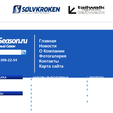
Главная
Новости
О Компании
Фотогалерея
-398-22-54
Контакты
Карта сайта
АЛКА
НАБОРЫ РЫБОЛОВНЫХ
ЭХОЛОТЫ
СОСЯ
СНАСТЕЙ
ЗИМНЯЯ РЫБАЛ
ДАУНРИГГЕРЫ SCOTTY
СУМКИ/РЮКЗАК
МИНИПЛАНЕРЫ
ЯЩИКИ/КОРОБК
ЛЫ
ОДЕЖДА
ИЗОТЕРМИЧЕСК
Ы
ОБУВЬ
КОНТЕЙНЕРЫ
АКСЕССУАРЫ
ОЧКИ
ОЛОВКИ
ЛАКИ ДЛЯ ПРИМАНОК
ПОДВОДНЫЕ КАМЕРЫ