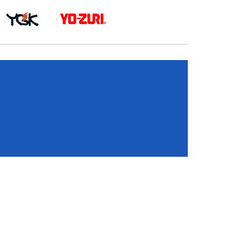
КА
И
И
ИЕ