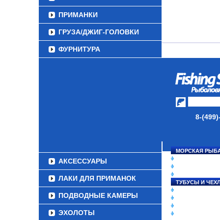
ПРИМАНКИ
ГРУЗА/ДЖИГ-ГОЛОВКИ
ФУРНИТУРА
НАБОРЫ РЫБОЛОВНЫХ
СНАСТЕЙ
ДАУНРИГГЕРЫ SCOTTY
МИНИПЛАНЕРЫ
8-(499)
ОДЕЖДА
ОБУВЬ
МОРСКАЯ РЫБ
СНАСТИ НА ЛО
АКСЕССУАРЫ
КАТУШКИ
УДИЛИЩА
ЛАКИ ДЛЯ ПРИМАНОК
ТУБУСЫ И ЧЕХ
ЛЕСКИ И ШНУР
ПОДВОДНЫЕ КАМЕРЫ
ПРИМАНКИ
ГРУЗА/ДЖИГ-Г
ЭХОЛОТЫ
ФУРНИТУРА