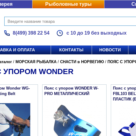
лерея
Рыболовные туры
С
8(499) 398 22 54
с 10 до 19 без выходных
АВКА И ОПЛАТА
КОНТАКТЫ
НОВОСТИ
аталог
/
МОРСКАЯ РЫБАЛКА
/
СНАСТИ в НОРВЕГИЮ
/
ПОЯС С УПОР
С УПОРОМ WONDER
ром Wonder WG-
Пояс с упором WONDER W-
Пояс с уп
ing Belt
PRO МЕТАЛЛИЧЕСКИЙ
FBL103 BE
ПЛАСТИК (