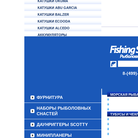
КАТУШКИ OKUMA
КАТУШКИ ABU GARCIA
КАТУШКИ BALZER
КАТУШКИ ECOODA
КАТУШКИ ALCEDO
АККУМУЛЯТОРЫ
УДИЛИЩА
ТУБУСЫ И ЧЕХЛЫ
ЛЕСКИ И ШНУРЫ
8-(499)
ПРИМАНКИ
ГРУЗА/ДЖИГ-ГОЛОВКИ
МОРСКАЯ РЫБ
ФУРНИТУРА
СНАСТИ НА ЛО
КАТУШКИ
НАБОРЫ РЫБОЛОВНЫХ
УДИЛИЩА
СНАСТЕЙ
ТУБУСЫ И ЧЕХ
ЛЕСКИ И ШНУР
ДАУНРИГГЕРЫ SCOTTY
ПРИМАНКИ
ГРУЗА/ДЖИГ-Г
ФУРНИТУРА
МИНИПЛАНЕРЫ