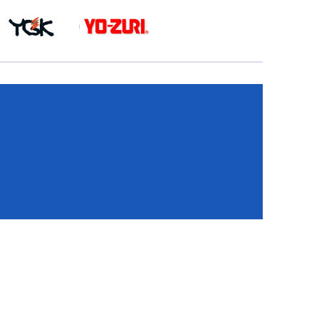
КА
И
И
ИЕ