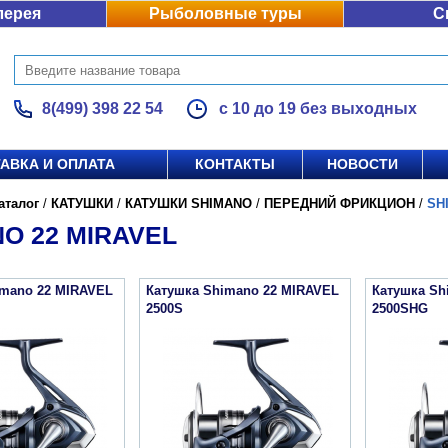
лерея
Рыболовные туры
С
8(499) 398 22 54
с 10 до 19 без выходных
АВКА И ОПЛАТА
КОНТАКТЫ
НОВОСТИ
аталог
/
КАТУШКИ
/
КАТУШКИ SHIMANO
/
ПЕРЕДНИЙ ФРИКЦИОН
/
SH
O 22 MIRAVEL
imano 22 MIRAVEL
Катушка Shimano 22 MIRAVEL
Катушка Sh
2500S
2500SHG