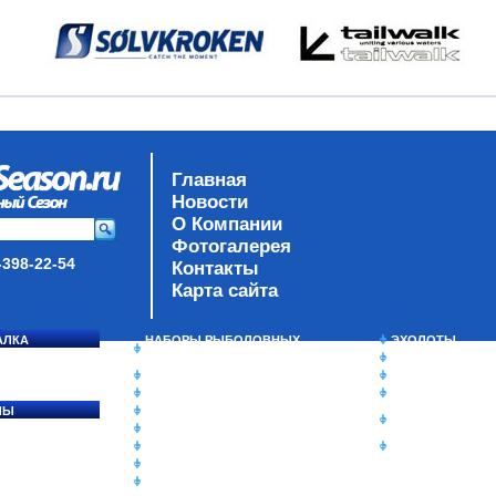
Главная
Новости
О Компании
Фотогалерея
-398-22-54
Контакты
Карта сайта
АЛКА
НАБОРЫ РЫБОЛОВНЫХ
ЭХОЛОТЫ
СОСЯ
СНАСТЕЙ
ЗИМНЯЯ РЫБАЛ
ДАУНРИГГЕРЫ SCOTTY
СУМКИ/РЮКЗАК
МИНИПЛАНЕРЫ
ЯЩИКИ/КОРОБК
ЛЫ
ОДЕЖДА
ИЗОТЕРМИЧЕСК
Ы
ОБУВЬ
КОНТЕЙНЕРЫ
АКСЕССУАРЫ
ОЧКИ
ОЛОВКИ
ЛАКИ ДЛЯ ПРИМАНОК
ПОДВОДНЫЕ КАМЕРЫ