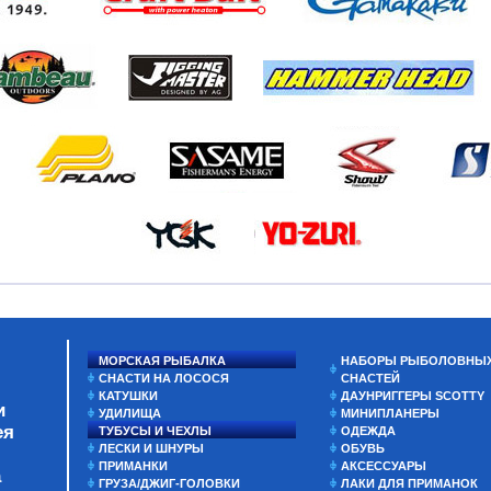
МОРСКАЯ РЫБАЛКА
НАБОРЫ РЫБОЛОВНЫ
СНАСТИ НА ЛОСОСЯ
СНАСТЕЙ
КАТУШКИ
ДАУНРИГГЕРЫ SCOTTY
и
УДИЛИЩА
МИНИПЛАНЕРЫ
ея
ТУБУСЫ И ЧЕХЛЫ
ОДЕЖДА
ЛЕСКИ И ШНУРЫ
ОБУВЬ
ПРИМАНКИ
АКСЕССУАРЫ
а
ГРУЗА/ДЖИГ-ГОЛОВКИ
ЛАКИ ДЛЯ ПРИМАНОК