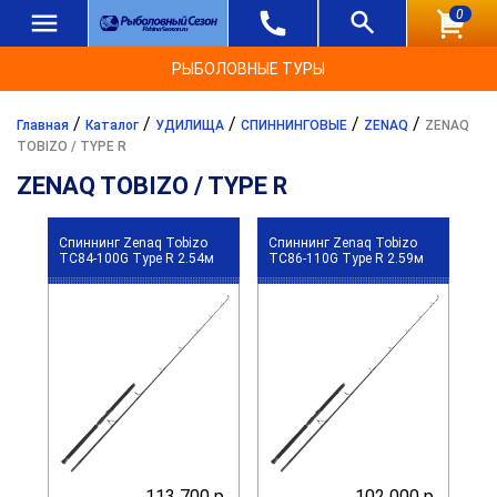
0
РЫБОЛОВНЫЕ ТУРЫ
/
/
/
/
/
Главная
Каталог
УДИЛИЩА
СПИННИНГОВЫЕ
ZENAQ
ZENAQ
TOBIZO / TYPE R
ZENAQ TOBIZO / TYPE R
Спиннинг Zenaq Tobizo
Спиннинг Zenaq Tobizo
TC84-100G Type R 2.54м
TC86-110G Type R 2.59м
113 700 р.
102 000 р.