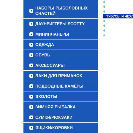
СНАСТИ НА ЛО
КАТУШКИ
НАБОРЫ РЫБОЛОВНЫХ
УДИЛИЩА
СНАСТЕЙ
ТУБУСЫ И ЧЕХ
ЛЕСКИ И ШНУР
ДАУНРИГГЕРЫ SCOTTY
ПРИМАНКИ
ГРУЗА/ДЖИГ-Г
МИНИПЛАНЕРЫ
ФУРНИТУРА
ОДЕЖДА
ОБУВЬ
АКСЕССУАРЫ
ЛАКИ ДЛЯ ПРИМАНОК
ПОДВОДНЫЕ КАМЕРЫ
ЭХОЛОТЫ
ЗИМНЯЯ РЫБАЛКА
СУМКИ/РЮКЗАКИ
ЯЩИКИ/КОРОБКИ