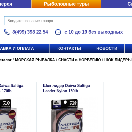
лерея
Рыболовные туры
С
8(499) 398 22 54
с 10 до 19 без выходных
АВКА И ОПЛАТА
КОНТАКТЫ
НОВОСТИ
аталог
/
МОРСКАЯ РЫБАЛКА
/
СНАСТИ в НОРВЕГИЮ
/
ШОК ЛИДЕРЫ
aiwa Saltiga
Шок лидер Daiwa Saltiga
 170lb
Leader Nylon 130lb