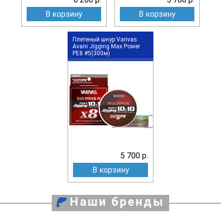
В корзину
В корзину
Плетеный шнур Varivas
Avani Jigging Max Power
PE8 #5(300м)
5 700 р.
В корзину
Наши бренды