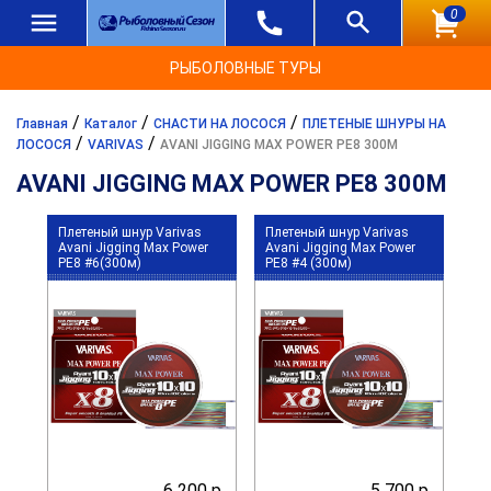
0
РЫБОЛОВНЫЕ ТУРЫ
/
/
/
Главная
Каталог
СНАСТИ НА ЛОСОСЯ
ПЛЕТЕНЫЕ ШНУРЫ НА
/
/
ЛОСОСЯ
VARIVAS
AVANI JIGGING MAX POWER PE8 300M
AVANI JIGGING MAX POWER PE8 300M
Плетеный шнур Varivas
Плетеный шнур Varivas
Avani Jigging Max Power
Avani Jigging Max Power
PE8 #6(300м)
PE8 #4 (300м)
6 200 р.
5 700 р.