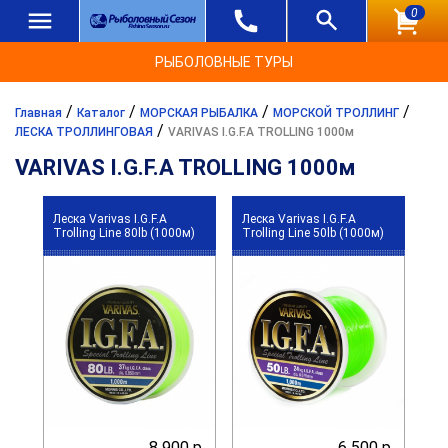
0
РЫБОЛОВНЫЕ ТУРЫ
/
/
/
/
Главная
Каталог
МОРСКАЯ РЫБАЛКА
МОРСКОЙ ТРОЛЛИНГ
/
ЛЕСКА ТРОЛЛИНГОВАЯ
VARIVAS I.G.F.A TROLLING 1000м
VARIVAS I.G.F.A TROLLING 1000м
Леска Varivas I.G.F.A
Леска Varivas I.G.F.A
Trolling Line 80lb (1000м)
Trolling Line 50lb (1000м)
8 900 р.
6 500 р.