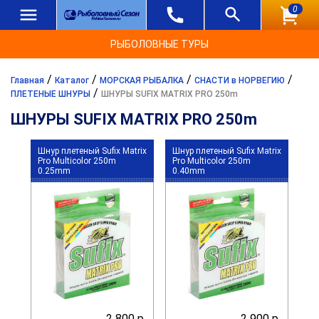
0
РЫБОЛОВНЫЕ ТУРЫ
/
/
/
/
Главная
Каталог
МОРСКАЯ РЫБАЛКА
СНАСТИ в НОРВЕГИЮ
/
ПЛЕТЕНЫЕ ШНУРЫ
ШНУРЫ SUFIX MATRIX PRO 250m
ШНУРЫ SUFIX MATRIX PRO 250m
Шнур плетеный Sufix Matrix
Шнур плетеный Sufix Matrix
Pro Multicolor 250m
Pro Multicolor 250m
0.25mm
0.40mm
2 800 р.
2 900 р.