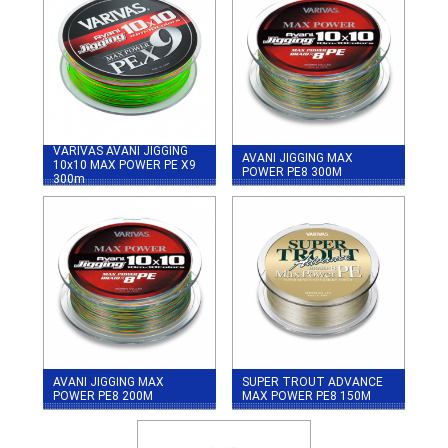
VARIVAS AVANI JIGGING
AVANI JIGGING MAX
10x10 MAX POWER PE X9
POWER PE8 300M
300m
AVANI JIGGING MAX
SUPER TROUT ADVANCE
POWER PE8 200M
MAX POWER PE8 150M