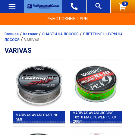
0
РЫБОЛОВНЫЕ ТУРЫ
/
/
/
Главная
Каталог
СНАСТИ НА ЛОСОСЯ
ПЛЕТЕНЫЕ ШНУРЫ НА
/
ЛОСОСЯ
VARIVAS
VARIVAS
VARIVAS AVANI JIGGING
VARIVAS AVANI CASTING
10x10 MAX POWER PE X9
SMP
200m