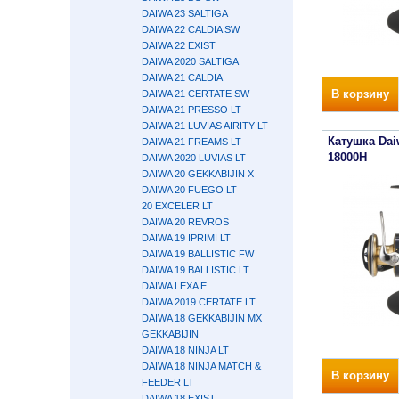
DAIWA 23 SALTIGA
DAIWA 22 CALDIA SW
DAIWA 22 EXIST
DAIWA 2020 SALTIGA
DAIWA 21 CALDIA
В корзину
DAIWA 21 CERTATE SW
DAIWA 21 PRESSO LT
DAIWA 21 LUVIAS AIRITY LT
Катушка Daiw
DAIWA 21 FREAMS LT
18000H
DAIWA 2020 LUVIAS LT
DAIWA 20 GEKKABIJIN X
DAIWA 20 FUEGO LT
20 EXCELER LT
DAIWA 20 REVROS
DAIWA 19 IPRIMI LT
DAIWA 19 BALLISTIC FW
DAIWA 19 BALLISTIC LT
DAIWA LEXA E
DAIWA 2019 CERTATE LT
DAIWA 18 GEKKABIJIN MX
GEKKABIJIN
DAIWA 18 NINJA LT
DAIWA 18 NINJA MATCH &
В корзину
FEEDER LT
DAIWA 18 EXIST