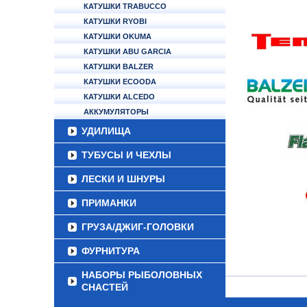
КАТУШКИ TRABUCCO
КАТУШКИ RYOBI
КАТУШКИ OKUMA
КАТУШКИ ABU GARCIA
КАТУШКИ BALZER
КАТУШКИ ECOODA
КАТУШКИ ALCEDO
АККУМУЛЯТОРЫ
УДИЛИЩА
ТУБУСЫ И ЧЕХЛЫ
ЛЕСКИ И ШНУРЫ
ПРИМАНКИ
ГРУЗА/ДЖИГ-ГОЛОВКИ
ФУРНИТУРА
НАБОРЫ РЫБОЛОВНЫХ
СНАСТЕЙ