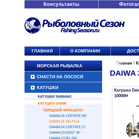
Консультанты
Фотога
ГЛАВНАЯ
О КОМПАНИИ
ДОСТ
Главная
/
К
МОРСКАЯ РЫБАЛКА
DAIWA 
СНАСТИ НА ЛОСОСЯ
КАТУШКИ
Катушка Daiw
10000H
КАТУШКИ SHIMANO
КАТУШКИ DAIWA
ПЕРЕДНИЙ ФРИКЦИОН
DAIWA 26 CERTATE HD
DAIWA 25 SALTIGA
DAIWA 24 CERTATE LT
DAIWA 23 EXIST SF
DAIWA 23 BG SW