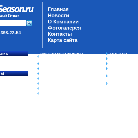
Главная
Новости
О Компании
Фотогалерея
-398-22-54
Контакты
Карта сайта
АЛКА
НАБОРЫ РЫБОЛОВНЫХ
ЭХОЛОТЫ
СОСЯ
СНАСТЕЙ
ЗИМНЯЯ РЫБАЛ
ДАУНРИГГЕРЫ SCOTTY
СУМКИ/РЮКЗАК
МИНИПЛАНЕРЫ
ЯЩИКИ/КОРОБК
ЛЫ
ОДЕЖДА
ИЗОТЕРМИЧЕСК
Ы
ОБУВЬ
КОНТЕЙНЕРЫ
АКСЕССУАРЫ
ОЧКИ
ОЛОВКИ
ЛАКИ ДЛЯ ПРИМАНОК
ПОДВОДНЫЕ КАМЕРЫ