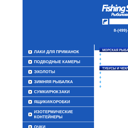
ДАУНРИГГЕРЫ SCOTTY
МИНИПЛАНЕРЫ
ОДЕЖДА
8-(499)
ОБУВЬ
АКСЕССУАРЫ
МОРСКАЯ РЫБ
ЛАКИ ДЛЯ ПРИМАНОК
СНАСТИ НА ЛО
КАТУШКИ
ПОДВОДНЫЕ КАМЕРЫ
УДИЛИЩА
ТУБУСЫ И ЧЕХ
ЭХОЛОТЫ
ЛЕСКИ И ШНУР
ПРИМАНКИ
ЗИМНЯЯ РЫБАЛКА
ГРУЗА/ДЖИГ-Г
ФУРНИТУРА
СУМКИ/РЮКЗАКИ
ЯЩИКИ/КОРОБКИ
ИЗОТЕРМИЧЕСКИЕ
КОНТЕЙНЕРЫ
ОЧКИ