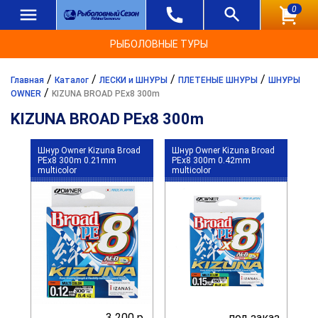
0
РЫБОЛОВНЫЕ ТУРЫ
/
/
/
/
Главная
Каталог
ЛЕСКИ и ШНУРЫ
ПЛЕТЕНЫЕ ШНУРЫ
ШНУРЫ
/
OWNER
KIZUNA BROAD PEx8 300m
KIZUNA BROAD PEx8 300m
Шнур Owner Kizuna Broad
Шнур Owner Kizuna Broad
PEx8 300m 0.21mm
PEx8 300m 0.42mm
multicolor
multicolor
3 200 р.
под заказ