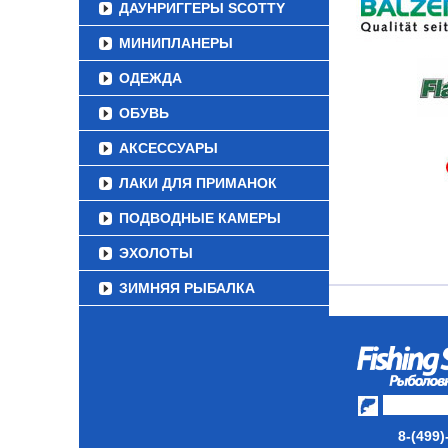
ДАУНРИГГЕРЫ SCOTTY
МИНИПЛАНЕРЫ
ОДЕЖДА
ОБУВЬ
АКСЕССУАРЫ
ЛАКИ ДЛЯ ПРИМАНОК
ПОДВОДНЫЕ КАМЕРЫ
ЭХОЛОТЫ
ЗИМНЯЯ РЫБАЛКА
СУМКИ/РЮКЗАКИ
ЯЩИКИ/КОРОБКИ
ИЗОТЕРМИЧЕСКИЕ
КОНТЕЙНЕРЫ
8-(499)
ОЧКИ