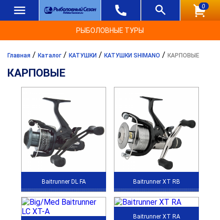
0
РЫБОЛОВНЫЕ ТУРЫ
/
/
/
/
Главная
Каталог
КАТУШКИ
КАТУШКИ SHIMANO
КАРПОВЫЕ
КАРПОВЫЕ
Baitrunner DL FA
Baitrunner XT RB
Baitrunner XT RA