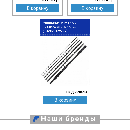
В корзину
В корзину
Спиннинг Shimano 20
Exsence MB S96ML-6
(шестичастник)
под заказ
В корзину
Наши бренды