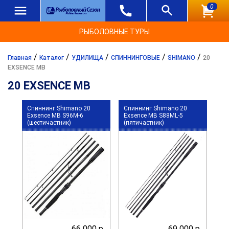
0
РЫБОЛОВНЫЕ ТУРЫ
/
/
/
/
/
Главная
Каталог
УДИЛИЩА
СПИННИНГОВЫЕ
SHIMANO
20
EXSENCE MB
20 EXSENCE MB
Спиннинг Shimano 20
Спиннинг Shimano 20
Exsence MB S96M-6
Exsence MB S88ML-5
(шестичастник)
(пятичастник)
66 000 р.
69 000 р.