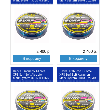
Mark System 300м 0.16мм
Mark System 300м 0.22мм
2 400 р.
2 400 р.
В корзину
В корзину
Леска Trabucco T-Force
Леска Trabucco T-Force
XPS Surf Soft Abrasion
XPS Surf Soft Abrasion
Mark System 300м 0.18мм
Mark System 300м 0.20мм