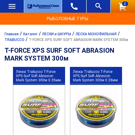
0
РЫБОЛОВНЫЕ ТУРЫ
/
/
/
/
Главная
Каталог
ЛЕСКИ и ШНУРЫ
ЛЕСКА МОНОФИЛЬНАЯ
/
TRABUCCO
T-FORCE XPS SURF SOFT ABRASION MARK SYSTEM 300м
T-FORCE XPS SURF SOFT ABRASION
MARK SYSTEM 300м
Леска Trabucco T-Force
Леска Trabucco T-Force
XPS Surf Soft Abrasion
XPS Surf Soft Abrasion
Mark System 300м 0.35мм
Mark System 300м 0.28мм