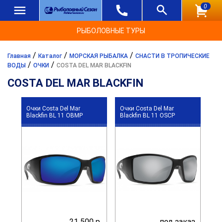
0
РЫБОЛОВНЫЕ ТУРЫ
/
/
/
Главная
Каталог
МОРСКАЯ РЫБАЛКА
СНАСТИ В ТРОПИЧЕСКИЕ
/
/
ВОДЫ
ОЧКИ
COSTA DEL MAR BLACKFIN
COSTA DEL MAR BLACKFIN
Очки Costa Del Mar
Очки Costa Del Mar
Blackfin BL 11 OBMP
Blackfin BL 11 OSCP
21 500 р.
под заказ