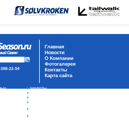
Главная
Новости
О Компании
Фотогалерея
-398-22-54
Контакты
Карта сайта
НЫХ
ЭХОЛОТЫ
ЗИМНЯЯ РЫБАЛКА
TY
СУМКИ/РЮКЗАКИ
ЯЩИКИ/КОРОБКИ
ИЗОТЕРМИЧЕСКИЕ
КОНТЕЙНЕРЫ
ОЧКИ
К
РЫ