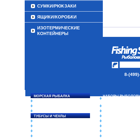
СУМКИ/РЮКЗАКИ
ЯЩИКИ/КОРОБКИ
ИЗОТЕРМИЧЕСКИЕ
КОНТЕЙНЕРЫ
ОЧКИ
8-(499)
МОРСКАЯ РЫБАЛКА
НАБОРЫ РЫБОЛОВ
СНАСТИ НА ЛОСОСЯ
СНАСТЕЙ
КАТУШКИ
ДАУНРИГГЕРЫ SCOT
УДИЛИЩА
МИНИПЛАНЕРЫ
ТУБУСЫ И ЧЕХЛЫ
ОДЕЖДА
ЛЕСКИ И ШНУРЫ
ОБУВЬ
ПРИМАНКИ
АКСЕССУАРЫ
ГРУЗА/ДЖИГ-ГОЛОВКИ
ЛАКИ ДЛЯ ПРИМАНО
ФУРНИТУРА
ПОДВОДНЫЕ КАМЕ