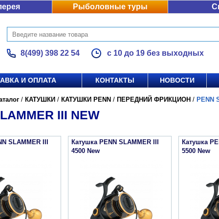
лерея
Рыболовные туры
С
8(499) 398 22 54
с 10 до 19 без выходных
АВКА И ОПЛАТА
КОНТАКТЫ
НОВОСТИ
аталог
/
КАТУШКИ
/
КАТУШКИ PENN
/
ПЕРЕДНИЙ ФРИКЦИОН
/
PENN 
LAMMER III NEW
NN SLAMMER III
Катушка PENN SLAMMER III
Катушка PE
4500 New
5500 New