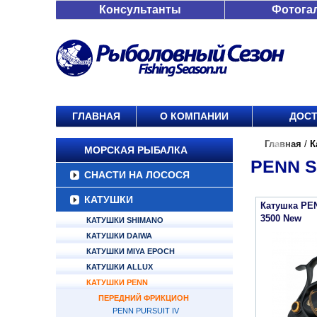
Консультанты
Фотога
ГЛАВНАЯ
О КОМПАНИИ
ДОСТ
Главная
/
К
МОРСКАЯ РЫБАЛКА
PENN S
СНАСТИ НА ЛОСОСЯ
КАТУШКИ
Катушка PE
3500 New
КАТУШКИ SHIMANO
КАТУШКИ DAIWA
КАТУШКИ MIYA EPOCH
КАТУШКИ ALLUX
КАТУШКИ PENN
ПЕРЕДНИЙ ФРИКЦИОН
PENN PURSUIT IV