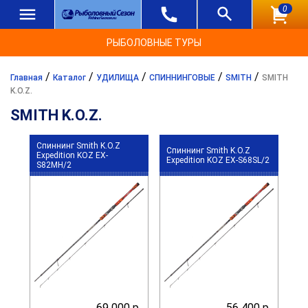
0
РЫБОЛОВНЫЕ ТУРЫ
/
/
/
/
/
Главная
Каталог
УДИЛИЩА
СПИННИНГОВЫЕ
SMITH
SMITH
K.O.Z.
SMITH K.O.Z.
Спиннинг Smith K.O.Z
Спиннинг Smith K.O.Z
Expedition KOZ EX-
Expedition KOZ EX-S68SL/2
S82MH/2
69 000 р.
56 400 р.