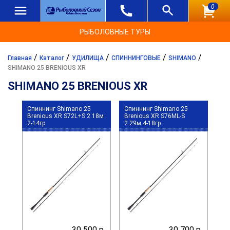
0
РЫБОЛОВНЫЕ ТУРЫ
/
/
/
/
/
Главная
Каталог
УДИЛИЩА
СПИННИНГОВЫЕ
SHIMANO
SHIMANO 25 BRENIOUS XR
SHIMANO 25 BRENIOUS XR
Спиннинг Shimano 25
Спиннинг Shimano 25
Brenious XR S72L+S 2.18м
Brenious XR S76ML-S
2-14гр
2.29м 4-18гр
30 500 р.
30 700 р.