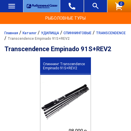
0
РЫБОЛОВНЫЕ ТУРЫ
/
/
/
/
Главная
Каталог
УДИЛИЩА
СПИННИНГОВЫЕ
TRANSCENDENCE
/
Transcendence Empinado 91S+REV2
Transcendence Empinado 91S+REV2
Спиннинг Transcendence
Empinado 91S+REV2
98 000 р.