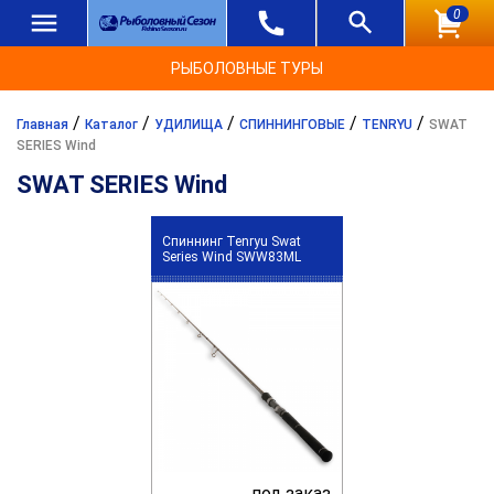
0
РЫБОЛОВНЫЕ ТУРЫ
/
/
/
/
/
Главная
Каталог
УДИЛИЩА
СПИННИНГОВЫЕ
TENRYU
SWAT
SERIES Wind
SWAT SERIES Wind
Спиннинг Tenryu Swat
Series Wind SWW83ML
под заказ