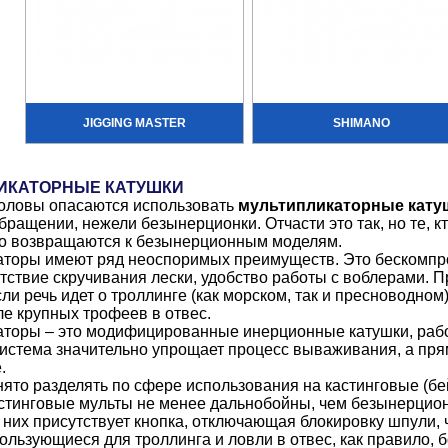
JIGGING MASTER
SHIMANO
ИКАТОРНЫЕ КАТУШКИ
оловы опасаются использовать
мультипликаторные кату
бращении, нежели безынерционки. Отчасти это так, но те, к
ко возвращаются к безынерционным моделям.
торы имеют ряд неоспоримых преимуществ. Это бескомпро
утствие скручивания лески, удобство работы с воблерами.
ли речь идет о троллинге (как морском, так и пресноводном
ле крупных трофеев в отвес.
аторы – это модифицированные инерционные катушки, раб
истема значительно упрощает процесс вываживания, а прям
.
ято разделять по сфере использования на кастинговые (бе
тинговые мульты не менее дальнобойны, чем безынерцион
 них присутствует кнопка, отключающая блокировку шпули, 
ользующиеся для троллинга и ловли в отвес, как правило,