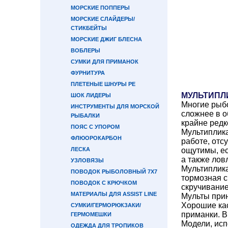
МОРСКИЕ ПОППЕРЫ
МОРСКИЕ СЛАЙДЕРЫ/
СТИКБЕЙТЫ
МОРСКИЕ ДЖИГ БЛЕСНА
ВОБЛЕРЫ
СУМКИ ДЛЯ ПРИМАНОК
ФУРНИТУРА
ПЛЕТЕНЫЕ ШНУРЫ PE
МУЛЬТИПЛ
ШОК ЛИДЕРЫ
Многие рыб
ИНСТРУМЕНТЫ ДЛЯ МОРСКОЙ
сложнее в о
РЫБАЛКИ
крайне ред
ПОЯС С УПОРОМ
Мультиплика
ФЛЮОРОКАРБОН
работе, отс
ЛЕСКА
ощутимы, ес
а также лов
УЗЛОВЯЗЫ
Мультиплик
ПОВОДОК РЫБОЛОВНЫЙ 7Х7
тормозная с
ПОВОДОК С КРЮЧКОМ
скручивание
МАТЕРИАЛЫ ДЛЯ ASSIST LINE
Мульты прин
Хорошие кас
СУМКИ/ГЕРМОРЮКЗАКИ/
приманки. В
ГЕРМОМЕШКИ
Модели, исп
ОДЕЖДА ДЛЯ ТРОПИКОВ