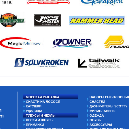
МОРСКАЯ РЫБАЛКА
НАБОРЫ РЫБОЛОВНЫ
СНАСТИ НА ЛОСОСЯ
СНАСТЕЙ
КАТУШКИ
ДАУНРИГГЕРЫ SCOTTY
и
УДИЛИЩА
МИНИПЛАНЕРЫ
ея
ТУБУСЫ И ЧЕХЛЫ
ОДЕЖДА
ЛЕСКИ И ШНУРЫ
ОБУВЬ
ПРИМАНКИ
АКСЕССУАРЫ
а