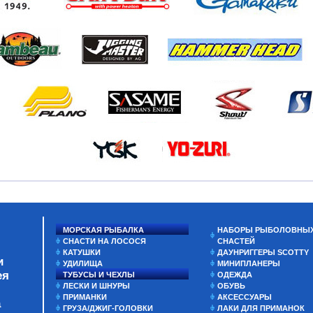
МОРСКАЯ РЫБАЛКА
НАБОРЫ РЫБОЛОВНЫ
СНАСТИ НА ЛОСОСЯ
СНАСТЕЙ
КАТУШКИ
ДАУНРИГГЕРЫ SCOTTY
и
УДИЛИЩА
МИНИПЛАНЕРЫ
ея
ТУБУСЫ И ЧЕХЛЫ
ОДЕЖДА
ЛЕСКИ И ШНУРЫ
ОБУВЬ
ПРИМАНКИ
АКСЕССУАРЫ
а
ГРУЗА/ДЖИГ-ГОЛОВКИ
ЛАКИ ДЛЯ ПРИМАНОК