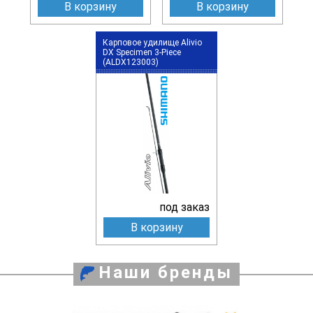
В корзину
В корзину
Карповое удилище Alivio
DX Specimen 3-Piece
(ALDX123003)
под заказ
В корзину
Наши бренды