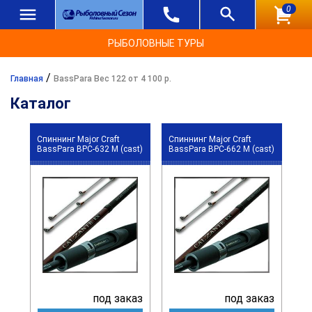
0
РЫБОЛОВНЫЕ ТУРЫ
/
Главная
BassPara Вес 122 от 4 100 р.
Каталог
Спиннинг Major Craft
Спиннинг Major Craft
BassPara BPC-632 M (cast)
BassPara BPC-662 M (cast)
под заказ
под заказ