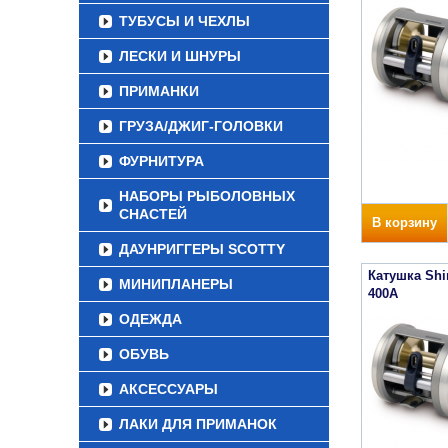
ТУБУСЫ И ЧЕХЛЫ
ЛЕСКИ И ШНУРЫ
ПРИМАНКИ
ГРУЗА/ДЖИГ-ГОЛОВКИ
ФУРНИТУРА
НАБОРЫ РЫБОЛОВНЫХ
СНАСТЕЙ
В корзину
ДАУНРИГГЕРЫ SCOTTY
Катушка Sh
МИНИПЛАНЕРЫ
400A
ОДЕЖДА
ОБУВЬ
АКСЕССУАРЫ
ЛАКИ ДЛЯ ПРИМАНОК