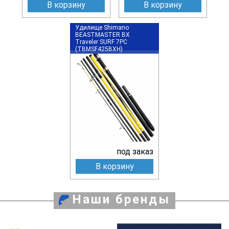
В корзину
В корзину
Удилище Shimano
BEASTMASTER BX
Traveler SURF 7PC
(TBMSF425BXH)
под заказ
В корзину
Наши бренды